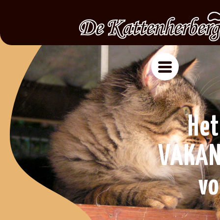
Het
VAKAN
vo